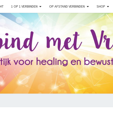
HT
1 OP 1 VERBINDEN
OP AFSTAND VERBINDEN
SHOP
VERB
Praktijk Voor
Healing,
Transformatie
En
Bewustwording